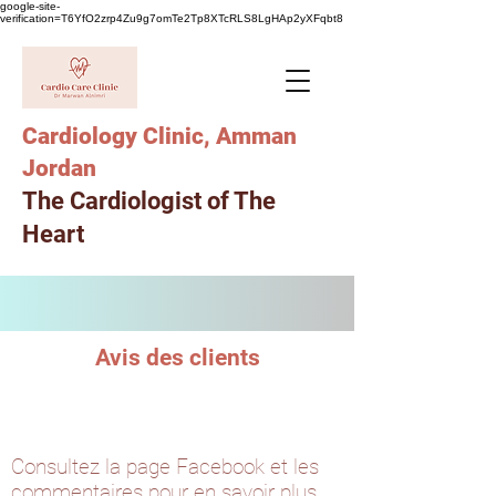
google-site-
verification=T6YfO2zrp4Zu9g7omTe2Tp8XTcRLS8LgHAp2yXFqbt8
Cardiology Clinic, Amman
Jordan
The Cardiologist of The
Heart
Avis des clients
Consultez la page Facebook et les
commentaires pour en savoir plus